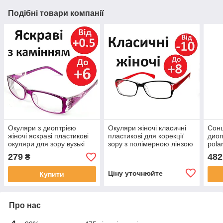
Подібні товари компанії
Окуляри з диоптрією
Окуляри жіночі класичні
Сонц
жіночі яскраві пластикові
пластикові для корекції
диоп
окуляри для зору вузькі
зору з полімерною лінзою
pola
окуляри зі стразами та
без покриттів повноправні
з на
279
482
₴
камінням по боках
Ціну уточнюйте
Купити
Про нас