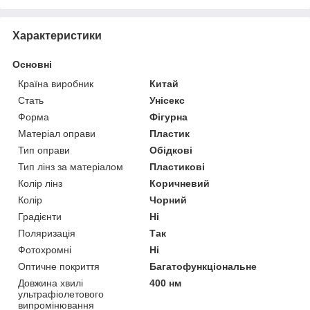
Характеристики
Основні
Країна виробник
Китай
Стать
Унісекс
Форма
Фігурна
Матеріал оправи
Пластик
Тип оправи
Обідкові
Тип лінз за матеріалом
Пластикові
Колір лінз
Коричневий
Колір
Чорний
Градієнти
Ні
Поляризація
Так
Фотохромні
Ні
Оптичне покриття
Багатофункціональне
Довжина хвилі
400 нм
ультрафіолетового
випромінювання