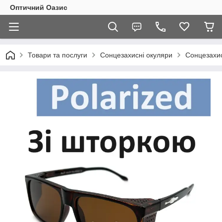
Оптичний Оазис
Товари та послуги
Сонцезахисні окуляри
Сонцезахис