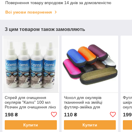
Повернення товару впродовж 14 днів за домовленістю
Всі умови повернення
З цим товаром також замовляють
Спрей для очищення
Чохол для окулярів
Футл
окулярів "Kams" 100 мл
тканинний на змійці
шкір
Розчин для очищення лінз
футляр-змійка для
окул
Німеччина
окулярів різні кольори
198
110
199
₴
₴
окулярів на змійці
Купити
Купити