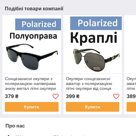
Подібні товари компанії
Сонцезахисні окуляри з
Окуляри сонцезахисні
Окул
поляризацією напівправа
авіатор з поляризацією
авіа
знизу метал літні окуляри
літні окуляри від сонця
літн
від сонця дуже темні Чорні
легкі та міцні Чорні
легк
379
399
389
₴
₴
Купити
Купити
Про нас