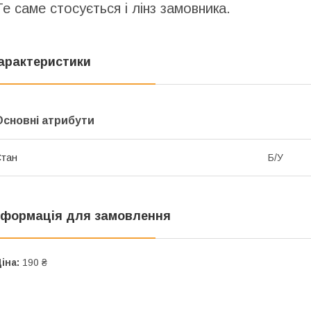
Те саме стосується і лінз замовника.
арактеристики
Основні атрибути
Стан
Б/У
нформація для замовлення
іна:
190 ₴