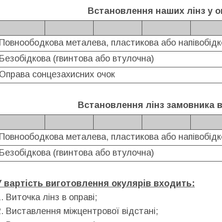
Встановлення наших лінз у о
Повноободкова металева, пластикова або напівобідк
Безобідкова (гвинтова або втулочна)
Оправа сонцезахисних очок
Встановлення лінз замовника в
Повноободкова металева, пластикова або напівобідк
Безобідкова (гвинтова або втулочна)
У вартість виготовлення окулярів входить:
1. Виточка лінз в оправі;
2. Виставлення міжцентрової відстані;