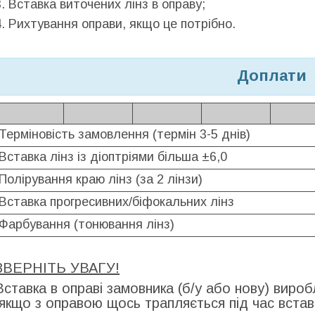
3. Вставка виточених лінз в оправу;
4. Рихтування оправи, якщо це потрібно.
Доплати
Терміновість замовлення (термін 3-5 днів)
Вставка лінз із діоптріями більша ±6,0
Полірування краю лінз (за 2 лінзи)
Вставка прогресивних/біфокальних лінз
Фарбування (тонювання лінз)
ЗВЕРНІТЬ УВАГУ!
Вставка в оправі замовника (б/у або нову) вироб
(якщо з оправою щось трапляється під час встав