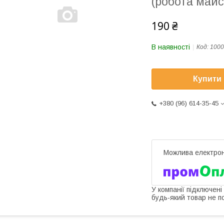
(робота майс
190 ₴
В наявності
Код:
1000
Купити
+380 (96) 614-35-45
У компанії підключені
будь-який товар не п