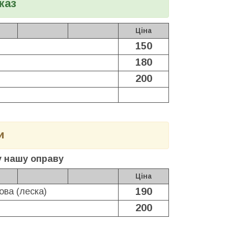
каз
Ціна
150
180
200
и
у нашу оправу
Ціна
190
ова (леска)
200