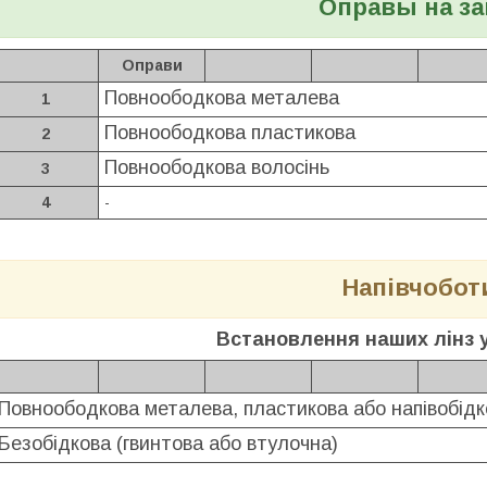
Оправы на за
Оправи
Повноободкова металева
1
Повноободкова пластикова
2
Повноободкова волосінь
3
4
-
Напівчобот
Встановлення наших лінз 
Повноободкова металева, пластикова або напівобідк
Безобідкова (гвинтова або втулочна)