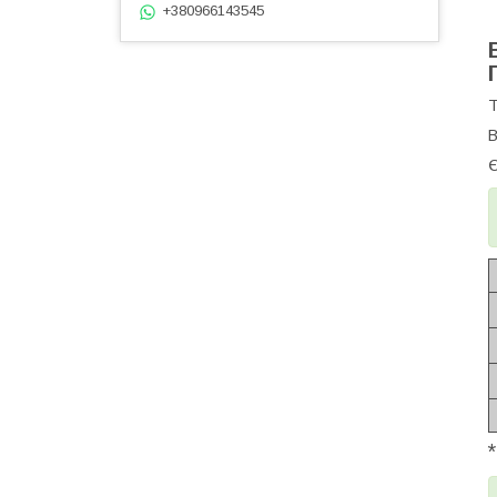
+380966143545
Т
В
Є