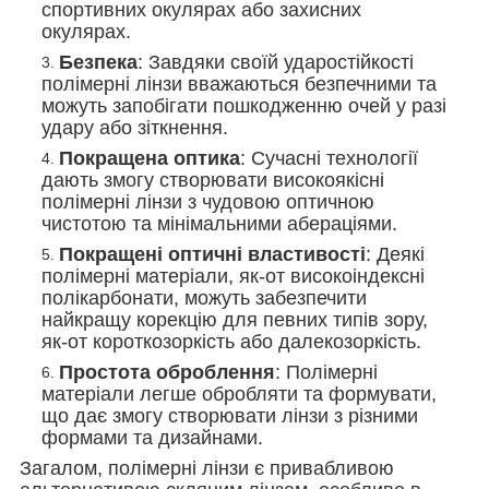
спортивних окулярах або захисних
окулярах.
Безпека
: Завдяки своїй ударостійкості
полімерні лінзи вважаються безпечними та
можуть запобігати пошкодженню очей у разі
удару або зіткнення.
Покращена оптика
: Сучасні технології
дають змогу створювати високоякісні
полімерні лінзи з чудовою оптичною
чистотою та мінімальними абераціями.
Покращені оптичні властивості
: Деякі
полімерні матеріали, як-от високоіндексні
полікарбонати, можуть забезпечити
найкращу корекцію для певних типів зору,
як-от короткозоркість або далекозоркість.
Простота оброблення
: Полімерні
матеріали легше обробляти та формувати,
що дає змогу створювати лінзи з різними
формами та дизайнами.
Загалом, полімерні лінзи є привабливою