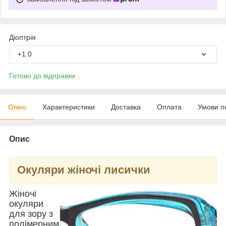
Діоптрія
+1.0
Готово до відправки
Опис
Характеристики
Доставка
Оплата
Умови п
Опис
Окуляри жіночі лисички
Жіночі
окуляри
для зору з
полімерним