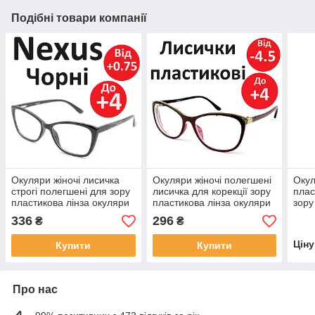
Подібні товари компанії
Окуляри жіночі лисичка
Окуляри жіночі полегшені
Окул
строгі полегшені для зору
лисичка для корекції зору
плас
пластикова лінза окуляри
пластикова лінза окуляри
зору
за рецептом повноправні
за рецептом повноправні
без 
336
296
₴
₴
широкі
Цін
Купити
Купити
Про нас