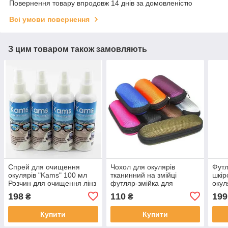
Повернення товару впродовж 14 днів за домовленістю
Всі умови повернення
З цим товаром також замовляють
Спрей для очищення
Чохол для окулярів
Футл
окулярів "Kams" 100 мл
тканинний на змійці
шкір
Розчин для очищення лінз
футляр-змійка для
окул
Німеччина
окулярів різні кольори
198
110
199
₴
₴
окулярів на змійці
Купити
Купити