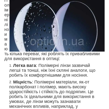
П
ол
ім
ер
ні
лі
нз
и
м
а
ю
ть кілька переваг, які роблять їх привабливими
для використання в оптиці:
Легка вага
: Полімерні лінзи зазвичай
легші та тонші, ніж їхні скляні аналоги, що
робить їх комфортнішими для носіння.
Міцність
: Полімерні матеріали, як-от
полікарбонат і полімер, мають високу
ударостійкість і стійкість до подряпин. Це
робить їх ідеальними для використання в
умовах, де лінзи можуть зазнавати
механічних впливів, наприклад, у