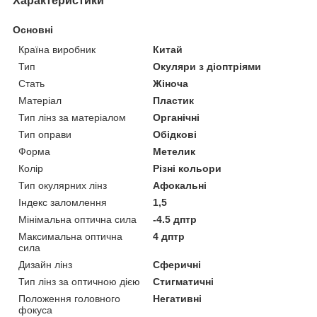
Характеристики
Основні
Країна виробник
Китай
Тип
Окуляри з діоптріями
Стать
Жіноча
Матеріал
Пластик
Тип лінз за матеріалом
Органічні
Тип оправи
Обідкові
Форма
Метелик
Колір
Різні кольори
Тип окулярних лінз
Афокальні
Індекс заломлення
1,5
Мінімальна оптична сила
-4.5 дптр
Максимальна оптична
4 дптр
сила
Дизайн лінз
Сферичні
Тип лінз за оптичною дією
Стигматичні
Положення головного
Негативні
фокуса