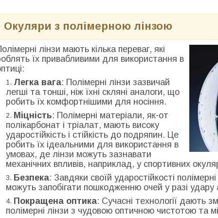
Окуляри з полімерною лінзою
Полімерні лінзи мають кілька переваг, які
роблять їх привабливими для використання в
оптиці:
Легка вага
: Полімерні лінзи зазвичай
легші та тонші, ніж їхні скляні аналоги, що
робить їх комфортнішими для носіння.
Міцність
: Полімерні матеріали, як-от
полікарбонат і тріалат, мають високу
ударостійкість і стійкість до подряпин. Це
робить їх ідеальними для використання в
умовах, де лінзи можуть зазнавати
механічних впливів, наприклад, у спортивних окуля
Безпека
: Завдяки своїй ударостійкості полімерн
можуть запобігати пошкодженню очей у разі удару 
Покращена оптика
: Сучасні технології дають з
полімерні лінзи з чудовою оптичною чистотою та м