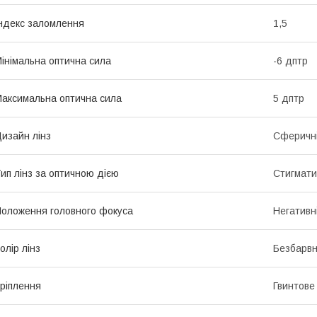
ндекс заломлення
1,5
інімальна оптична сила
-6 дптр
аксимальна оптична сила
5 дптр
изайн лінз
Сферичн
ип лінз за оптичною дією
Стигмати
оложення головного фокуса
Негативн
олір лінз
Безбарвн
ріплення
Гвинтове