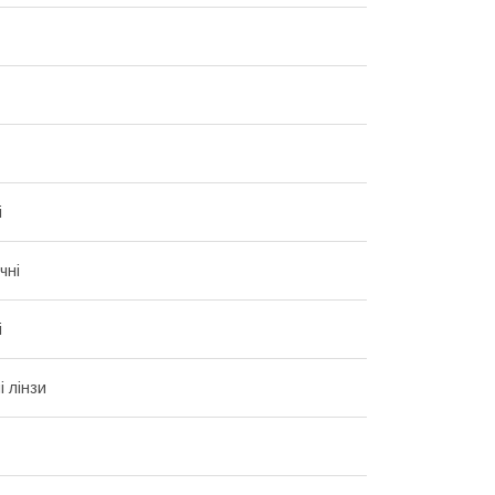
і
чні
і
і лінзи