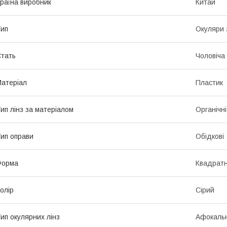
раїна виробник
Китай
ип
Окуляри 
тать
Чоловіча
атеріал
Пластик
ип лінз за матеріалом
Органічні
ип оправи
Обідкові
Форма
Квадрат
олір
Сірий
ип окулярних лінз
Афокальн