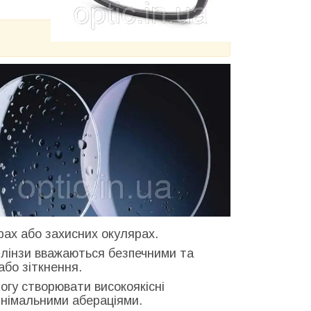
рах або захисних окулярах.
і лінзи вважаються безпечними та
або зіткнення.
могу створювати високоякісні
інімальними абераціями.