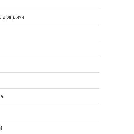
з діоптріями
на
і