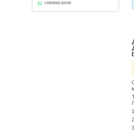
+380966143545
1
2