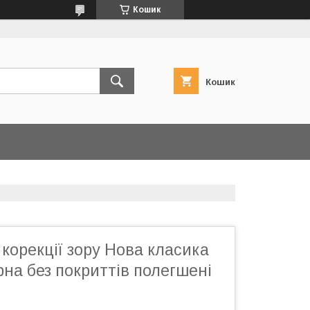
Кошик
Кошик
корекції зору Нова класика
рна без покриттів полегшені