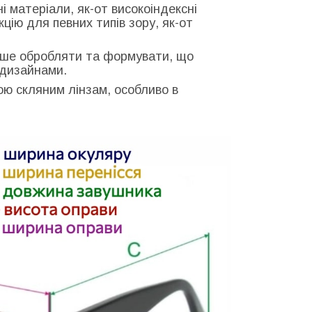
ні матеріали, як-от високоіндексні
цію для певних типів зору, як-от
егше обробляти та формувати, що
 дизайнами.
ою скляним лінзам, особливо в