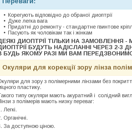
Переваги:
Корегують відповідно до обраної диоптрії
Дуже легка вага
Придатні до ремонту - стандартне гвинтове кріп
Пасують як чоловікам так і жінкам
ДЕЯ
КІ ДИОПТРІЇ ТІЛЬКИ НА ЗАМОВЛЕННЯ - 
ДИОПТРІЇ БУДУТЬ НАДІСЛАННІ ЧЕРЕЗ 2-3 
В БУДЬ ЯКОМУ РАЗІ МИ ВАМ ПЕРЕДЗВОНИМ
Окуляри для корекції зору лінза полі
Окуляри для зору з полімерними лінзами без покритт
міцного пластику.
Такого типу окуляри мають акуратний і солідний виг
Лінзи з полімерів мають низку переваг:
. Легкі.
. Органічні.
3. За доступною ціною.