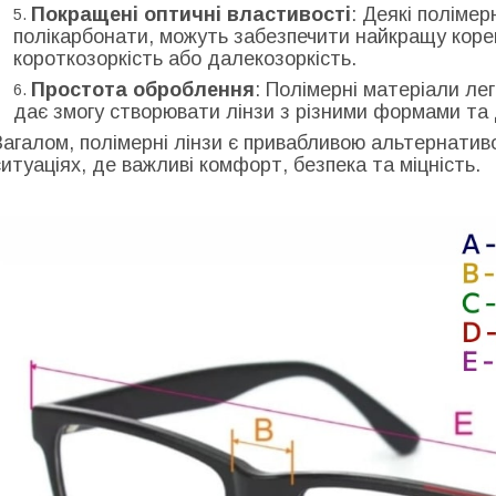
Покращені оптичні властивості
: Деякі полімер
полікарбонати, можуть забезпечити найкращу корек
короткозоркість або далекозоркість.
Простота оброблення
: Полімерні матеріали л
дає змогу створювати лінзи з різними формами та
Загалом, полімерні лінзи є привабливою альтернатив
ситуаціях, де важливі комфорт, безпека та міцність.