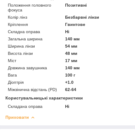
Положення головного
Позитивні
фокуса
Колір лінз
Безбарвні лінзи
Кріплення
Гвинтове
Складна оправа
Ні
Загальна ширина
140 мм
Ширина лінзи
54 мм
Висота лінзи
48 мм
Міст
17 мм
Довжина завушника
140 мм
Вага
100 г
Діоптрія
+1.0
Міжзінична відстань (PD)
62-64
Користувальницькі характеристики
Складана оправа
Ні
Приховати