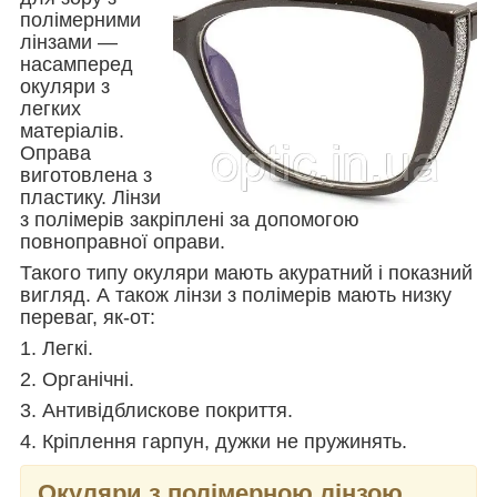
полімерними
лінзами —
насамперед
окуляри з
легких
матеріалів.
Оправа
виготовлена з
пластику. Лінзи
з полімерів закріплені за допомогою
повноправної оправи.
Такого типу окуляри мають акуратний і показний
вигляд. А також лінзи з полімерів мають низку
переваг, як-от:
1. Легкі.
2. Органічні.
3. Антивідблискове покриття.
4. Кріплення гарпун, дужки не пружинять.
Окуляри з полімерною лінзою