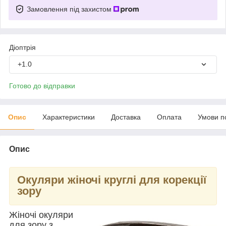
Замовлення під захистом
Діоптрія
+1.0
Готово до відправки
Опис
Характеристики
Доставка
Оплата
Умови п
Опис
Окуляри жіночі круглі для корекції
зору
Жіночі окуляри
для зору з