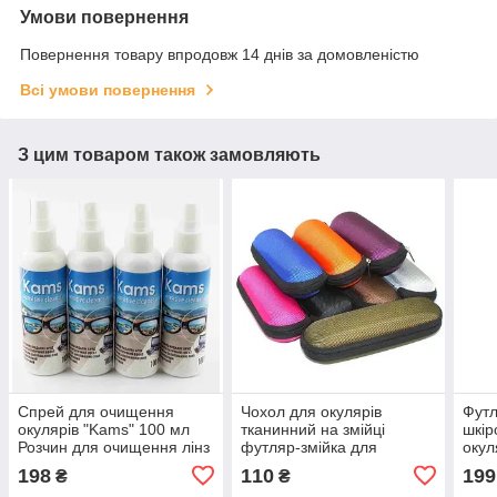
Умови повернення
Повернення товару впродовж 14 днів за домовленістю
Всі умови повернення
З цим товаром також замовляють
Спрей для очищення
Чохол для окулярів
Футл
окулярів "Kams" 100 мл
тканинний на змійці
шкір
Розчин для очищення лінз
футляр-змійка для
окул
Німеччина
окулярів різні кольори
198
110
199
₴
₴
окулярів на змійці