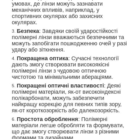
умовах, де лінзи можуть зазнавати
механічних впливів, наприклад, у
спортивних окулярах або захисних
окулярах.
Безпека
: Завдяки своїй ударостійкості
полімерні лінзи вважаються безпечними та
можуть запобігати пошкодженню очей у разі
удару або зіткнення.
Покращена оптика
: Сучасні технології
дають змогу створювати високоякісні
полімерні лінзи з чудовою оптичною
чистотою та мінімальними абераціями.
Покращені оптичні властивості
: Деякі
полімерні матеріали, як-от високоіндексні
полікарбонати, можуть забезпечити
найкращу корекцію для певних типів зору,
як-от короткозоркість або далекозоркість.
Простота оброблення
: Полімерні
матеріали легше обробляти та формувати,
що дає змогу створювати лінзи з різними
формами та дизайнами.