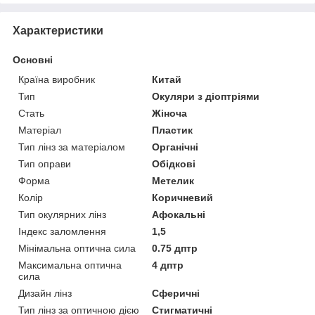
Характеристики
Основні
Країна виробник
Китай
Тип
Окуляри з діоптріями
Стать
Жіноча
Матеріал
Пластик
Тип лінз за матеріалом
Органічні
Тип оправи
Обідкові
Форма
Метелик
Колір
Коричневий
Тип окулярних лінз
Афокальні
Індекс заломлення
1,5
Мінімальна оптична сила
0.75 дптр
Максимальна оптична
4 дптр
сила
Дизайн лінз
Сферичні
Тип лінз за оптичною дією
Стигматичні