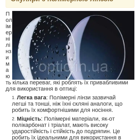
П
ол
ім
ер
ні
лі
нз
и
м
а
ю
ть кілька переваг, які роблять їх привабливими
для використання в оптиці:
Легка вага
: Полімерні лінзи зазвичай
легші та тонші, ніж їхні скляні аналоги, що
робить їх комфортнішими для носіння.
Міцність
: Полімерні матеріали, як-от
полікарбонат і тріалат, мають високу
ударостійкість і стійкість до подряпин. Це
робить їх ідеальними для використання в