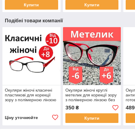
Купити
Купити
Подібні товари компанії
Окуляри жіночі класичні
Окуляри жіночі круглі
Окул
пластикові для корекції
метелик для корекції зору
анти
зору з полімерною лінзою
з полімерною лінзою без
гото
без покриттів повноправні
покриттів широкий окуль
лінз
350
489
₴
стра
рец
Ціну уточнюйте
Купити