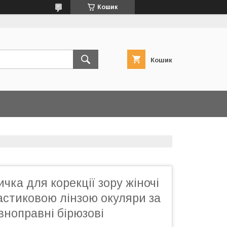
Кошик
Кошик
чка для корекції зору жіночі
астиковою лінзою окуляри за
ноправні бірюзові