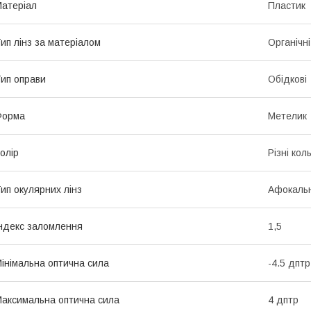
атеріал
Пластик
ип лінз за матеріалом
Органічні
ип оправи
Обідкові
Форма
Метелик
олір
Різні кол
ип окулярних лінз
Афокальн
ндекс заломлення
1,5
інімальна оптична сила
-4.5 дптр
аксимальна оптична сила
4 дптр