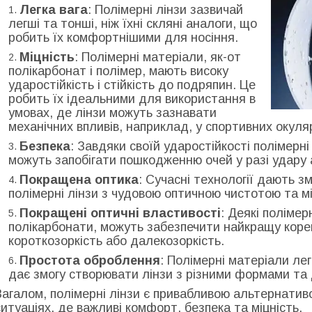
Легка вага
: Полімерні лінзи зазвичай
легші та тонші, ніж їхні скляні аналоги, що
робить їх комфортнішими для носіння.
Міцність
: Полімерні матеріали, як-от
полікарбонат і полімер, мають високу
ударостійкість і стійкість до подряпин. Це
робить їх ідеальними для використання в
умовах, де лінзи можуть зазнавати
механічних впливів, наприклад, у спортивних окуля
Безпека
: Завдяки своїй ударостійкості полімерн
можуть запобігати пошкодженню очей у разі удару 
Покращена оптика
: Сучасні технології дають з
полімерні лінзи з чудовою оптичною чистотою та м
Покращені оптичні властивості
: Деякі полімер
полікарбонати, можуть забезпечити найкращу корек
короткозоркість або далекозоркість.
Простота оброблення
: Полімерні матеріали л
дає змогу створювати лінзи з різними формами та
Загалом, полімерні лінзи є привабливою альтернатив
ситуаціях, де важливі комфорт, безпека та міцність.