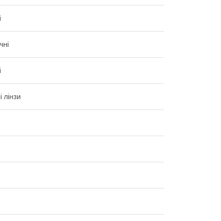
і
чні
і
і лінзи