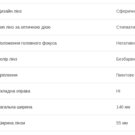
изайн лінз
Сферичн
ип лінз за оптичною дією
Стигмати
оложення головного фокуса
Негативн
олір лінз
Безбарвн
ріплення
Гвинтове
кладна оправа
Ні
агальна ширина
140 мм
ирина лінзи
55 мм