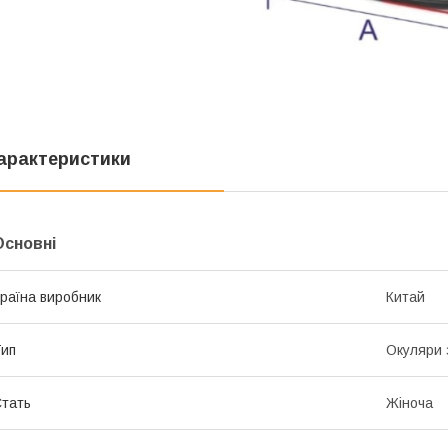
арактеристики
Основні
раїна виробник
Китай
ип
Окуляри 
тать
Жіноча