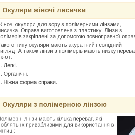
Окуляри жіночі лисички
Жіночі окуляри для зору з полімерними лінзами,
лисичка. Оправа виготовлена з пластику. Лінзи з
полімерів закріплені за допомогою повноправної опра
Такого типу окуляри мають акуратний і солідний
вигляд. А також лінзи з полімерів мають низку перева
як-от:
. Легкі.
. Органічні.
3. Ніжна форма оправи.
Окуляри з полімерною лінзою
Полімерні лінзи мають кілька переваг, які
роблять їх привабливими для використання в
оптиці: