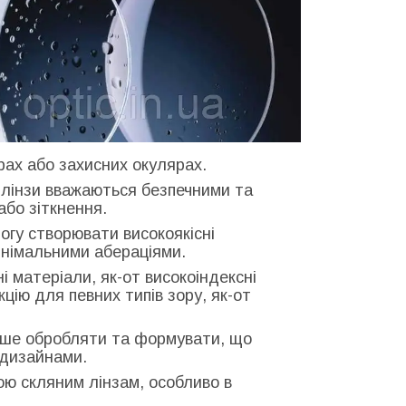
рах або захисних окулярах.
і лінзи вважаються безпечними та
або зіткнення.
могу створювати високоякісні
інімальними абераціями.
ні матеріали, як-от високоіндексні
цію для певних типів зору, як-от
егше обробляти та формувати, що
 дизайнами.
ою скляним лінзам, особливо в