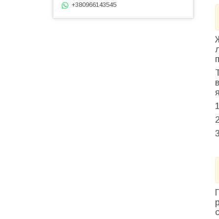
+380966143545
1
2