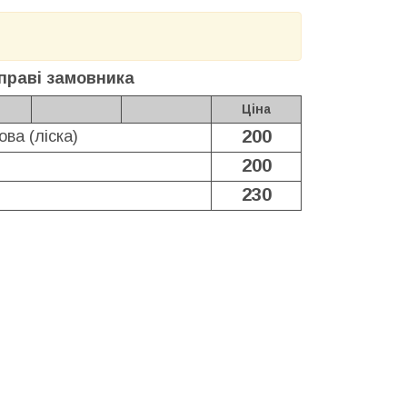
праві замовника
Ціна
200
ва (ліска)
200
230