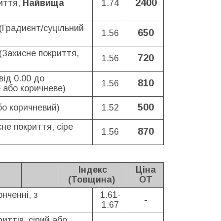
2400
иття,
Найвища
1.74
(Градиєнт/суцільний
650
1.56
(Захисне покриття,
720
1.56
від 0.00 до
810
1.56
 або коричневе
)
500
бо коричневий)
1.52
не покриття, сіре
870
1.56
Індекс
Ціна
(Товщина)
ОТ
нченні, з
1.61-
-
1.67
риттів, сірий або