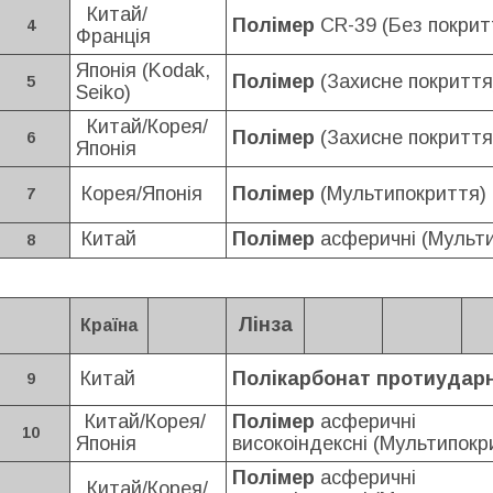
Китай/
Полімер
CR-39 (Без покрит
4
Франція
Японія (Kodak,
Полімер
(Захисне покриття
5
Seiko)
Китай/Корея/
Полімер
(Захисне покриття
6
Японія
Корея/Японія
Полімер
(Мультипокриття)
7
Китай
Полімер
асферичні (Мульт
8
Лінза
Країна
Китай
Полікарбонат протиудар
9
Китай/Корея/
Полімер
асферичні
10
Японія
високоіндексні
(Мультипокри
Полімер
асферичні
Китай/Корея/