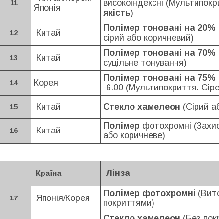
високоіндексні
(Мультипокр
11
Японія
якість
)
Полімер тоновані на 20%
Китай
12
сірий або коричневий)
Полімер тоновані на 70%
Китай
13
суцільне тонування)
Полімер тоновані на 75%
Корея
14
-6.00
(
Мультипокриття. Сіре
Китай
Стекло хамелеон
(Сірий а
15
Полімер
фотохромні (
Захис
Китай
16
або коричневе
)
Лінза
Країна
Полімер фотохромні
(Вито
Японія/Корея
17
покриттями)
Стекло хамелеон
(Без пок