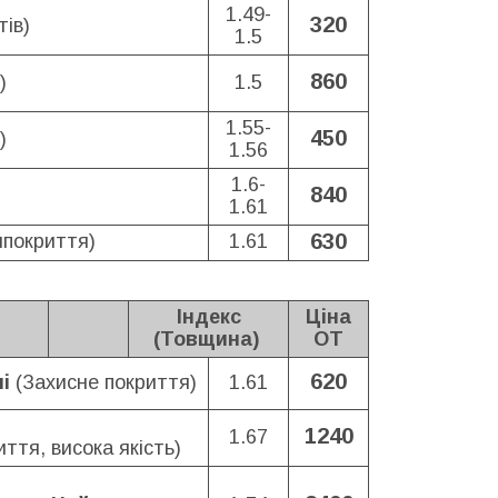
1.49-
320
тів)
1.5
860
)
1.5
1.55-
450
)
1.56
1.6-
840
1.61
630
ипокриття)
1.61
Індекс
Ціна
(Товщина)
ОТ
620
ні
(Захисне покриття)
1.61
1240
1.67
ття, висока якість)