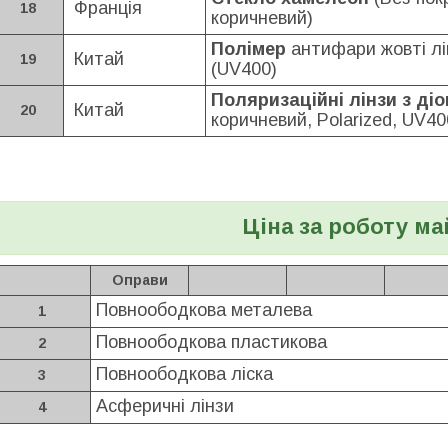
Франція
18
коричневий)
Полімер
антифари жовті лі
Китай
19
(UV400)
Поляризаційні лінзи з ді
Китай
20
коричневий, Polarized, UV40
Ціна за роботу ма
Оправи
Повноободкова металева
1
Повноободкова пластикова
2
Повноободкова ліска
3
Асферичні лінзи
4