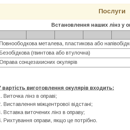
Послуги
Встановлення наших лінз у о
Повноободкова металева, пластикова або напівобідко
Безобідкова (гвинтова або втулочна)
Оправа сонцезахисних окулярів
У вартість виготовлення окулярів входить:
1. Виточка лінз в оправі;
2. Виставлення міжцентрової відстані;
3. Вставка виточених лінз в оправу;
4. Рихтування оправи, якщо це потрібно.