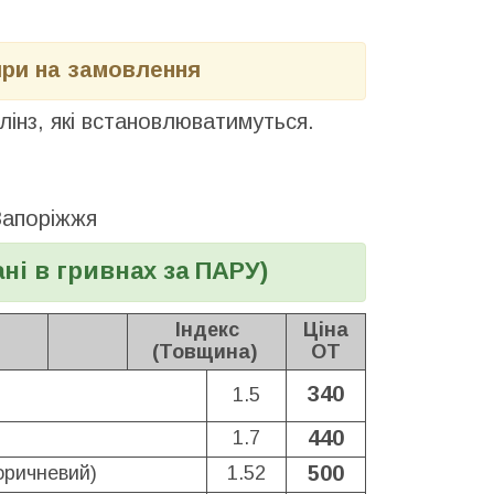
яри на замовлення
лінз, які встановлюватимуться.
Запоріжжя
ні в гривнах за ПАРУ)
Індекс
Ціна
(Товщина)
ОТ
340
1.5
440
1.7
500
оричневий)
1.52