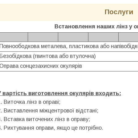
Послуги
Встановлення наших лінз у о
Повноободкова металева, пластикова або напівобідко
Безобідкова (гвинтова або втулочна)
Оправа сонцезахисних окулярів
У вартість виготовлення окулярів входить:
1. Виточка лінз в оправі;
2. Виставлення міжцентрової відстані;
3. Вставка виточених лінз в оправу;
4. Рихтування оправи, якщо це потрібно.