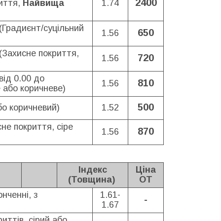
2400
иття,
Найвища
1.74
(Градиєнт/суцільний
650
1.56
(Захисне покриття,
720
1.56
від 0.00 до
810
1.56
 або коричневе
)
500
бо коричневий)
1.52
не покриття, сіре
870
1.56
Індекс
Ціна
(Товщина)
ОТ
нченні, з
1.61-
-
1.67
риттів, сірий або