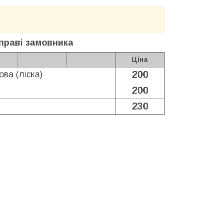
праві замовника
Ціна
200
ва (ліска)
200
230