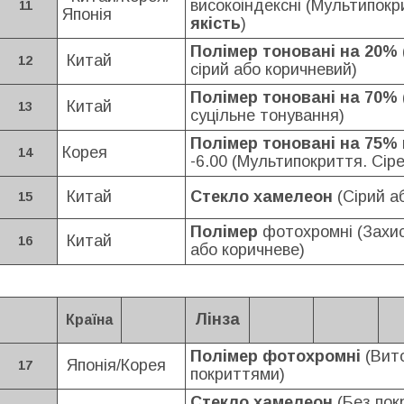
високоіндексні
(Мультипокр
11
Японія
якість
)
Полімер тоновані на 20%
Китай
12
сірий або коричневий)
Полімер тоновані на 70%
Китай
13
суцільне тонування)
Полімер тоновані на 75%
Корея
14
-6.00
(
Мультипокриття. Сіре
Китай
Стекло хамелеон
(Сірий а
15
Полімер
фотохромні (
Захис
Китай
16
або коричневе
)
Лінза
Країна
Полімер фотохромні
(Вито
Японія/Корея
17
покриттями)
Стекло хамелеон
(Без пок