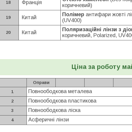
Франція
18
коричневий)
Полімер
антифари жовті лі
Китай
19
(UV400)
Поляризаційні лінзи з ді
Китай
20
коричневий, Polarized, UV40
Ціна за роботу ма
Оправи
Повноободкова металева
1
Повноободкова пластикова
2
Повноободкова ліска
3
Асферичні лінзи
4