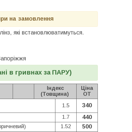
яри на замовлення
лінз, які встановлюватимуться.
Запоріжжя
ні в гривнах за ПАРУ)
Індекс
Ціна
(Товщина)
ОТ
340
1.5
440
1.7
500
оричневий)
1.52