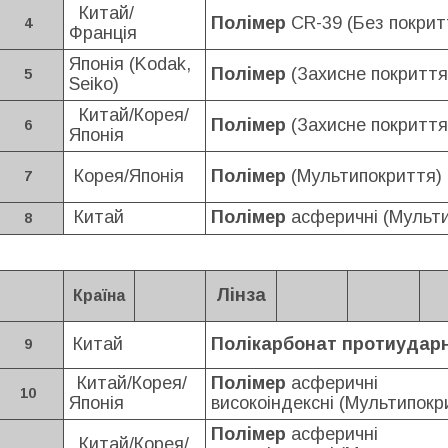
Китай/
Полімер
CR-39 (Без покрит
4
Франція
Японія (Kodak,
Полімер
(Захисне покриття
5
Seiko)
Китай/Корея/
Полімер
(Захисне покриття
6
Японія
Корея/Японія
Полімер
(Мультипокриття)
7
Китай
Полімер
асферичні (Мульт
8
Лінза
Країна
Китай
Полікарбонат протиудар
9
Китай/Корея/
Полімер
асферичні
10
Японія
високоіндексні
(Мультипокри
Полімер
асферичні
Китай/Корея/