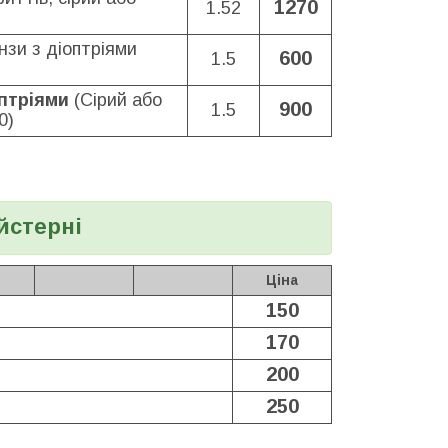
1270
1.52
нзи з діоптріями
600
1.5
оптріями
(Сірий або
900
1.5
0)
йстерні
Ціна
150
170
200
250