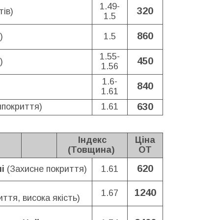
1.49-
320
тів)
1.5
860
)
1.5
1.55-
450
)
1.56
1.6-
840
1.61
630
ипокриття)
1.61
Індекс
Ціна
(Товщина)
ОТ
620
ні
(Захисне покриття)
1.61
1240
1.67
ття, висока якість)