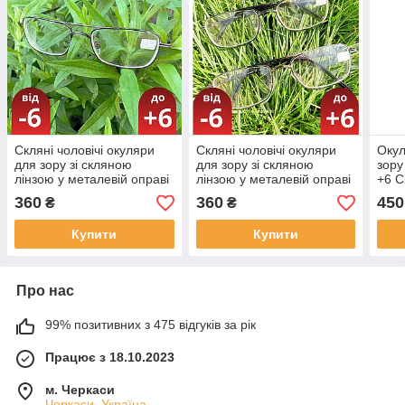
Скляні чоловічі окуляри
Скляні чоловічі окуляри
Окул
для зору зі скляною
для зору зі скляною
зору
лінзою у металевій оправі
лінзою у металевій оправі
+6 С
Для чоловіків Скло Плюс
Для чоловіків Скло Плюс
Фото
360
360
450
₴
₴
Мінус
Мінус
плюс
Купити
Купити
Про нас
99% позитивних з 475 відгуків за рік
Працює з 18.10.2023
м. Черкаси
Черкаси, Україна