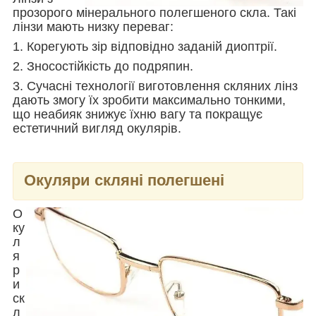
прозорого мінерального полегшеного скла. Такі
лінзи мають низку переваг:
1. Корегують зір відповідно заданій диоптрії.
2. Зносостійкість до подряпин.
3. Сучасні технології виготовлення скляних лінз
дають змогу їх зробити максимально тонкими,
що неабияк знижує їхню вагу та покращує
естетичний вигляд окулярів.
Окуляри скляні полегшені
О
ку
л
я
р
и
ск
л