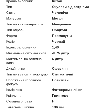
Країна виробник
Китай
Тип
Окуляри з діоптріями
Стать
Чоловіча
Матеріал
Метал
Тип лінз за матеріалом
Мінеральні
Тип оправи
Обідкові
Форма
Прямокутна
Колір
Чорний
Індекс заломлення
1,49
Мінімальна оптична сила
-0.75 дптр
Максимальна оптична
6 дптр
сила
Дизайн лінз
Сферичні
Тип лінз за оптичною дією
Стигматичні
Положення головного
Позитивні
фокуса
Колір лінз
Фотохромні лінзи
Кріплення
Гвинтове
Складна оправа
Ні
Загальна ширина
136 мм