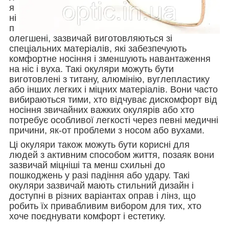
я
ні
п
олегшені, зазвичай виготовляються зі
спеціальних матеріалів, які забезпечують
комфортне носіння і зменшують навантаження
на ніс і вуха. Такі окуляри можуть бути
виготовлені з титану, алюмінію, вуглепластику
або інших легких і міцних матеріалів. Вони часто
вибираються тими, хто відчуває дискомфорт від
носіння звичайних важких окулярів або хто
потребує особливої легкості через певні медичні
причини, як-от проблеми з носом або вухами.
Ці окуляри також можуть бути корисні для
людей з активним способом життя, позаяк вони
зазвичай міцніші та менш схильні до
пошкоджень у разі падіння або удару. Такі
окуляри зазвичай мають стильний дизайн і
доступні в різних варіантах оправ і лінз, що
робить їх привабливим вибором для тих, хто
хоче поєднувати комфорт і естетику.