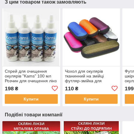
З цим товаром також замовляють
Спрей для очищення
Чохол для окулярів
Футл
окулярів "Kams" 100 мл
тканинний на змійці
шкір
Розчин для очищення лінз
футляр-змійка для
окул
Німеччина
окулярів різні кольори
198
110
199
₴
₴
окулярів на змійці
Купити
Купити
Подібні товари компанії