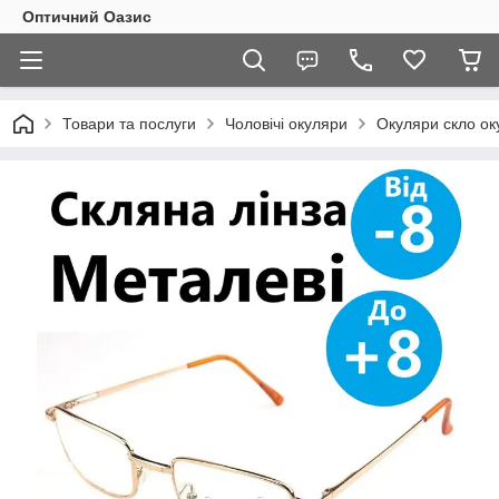
Оптичний Оазис
Товари та послуги
Чоловічі окуляри
Окуляри скло оку