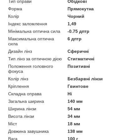
Тип оправи
Обідкові
Форма
Прямокутна
Колір
Чорний
Індекс заломлення
1,49
Мінімальна оптична сила
-0.75 дптр
Максимальна оптична
6 дптр
сила
Дизайн лінз
Сферичні
Тип лінз за оптичною дією
Стигматичні
Положення головного
Позитивні
фокуса
Колір лінз
Безбарвні лінзи
Кріплення
Гвинтове
Складна оправа
Ні
Загальна ширина
140 мм
Ширина лінзи
54 мм
Висота лінзи
34 мм
Міст
18 мм
Довжина завушника
138 мм
Вага
100 г