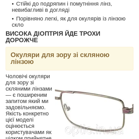
Стійкі до подряпин і помутніння лінз,
невибагливі в догляді
Порівняно легкі, як для окулярів із лінзою
скло
ВИСОКА ДІОПТРІЯ ЙДЕ ТРОХИ
ДОРОЖЧЕ
Окуляри для зору зі скляною
лінзою
Чоловічі окуляри
для зору зі
скляними лінзами
— є поширеним
запитом який ми
задовільняємо.
Якість конкретно
цієї моделі
оцінюється
користувачами як
цілком прийнятне