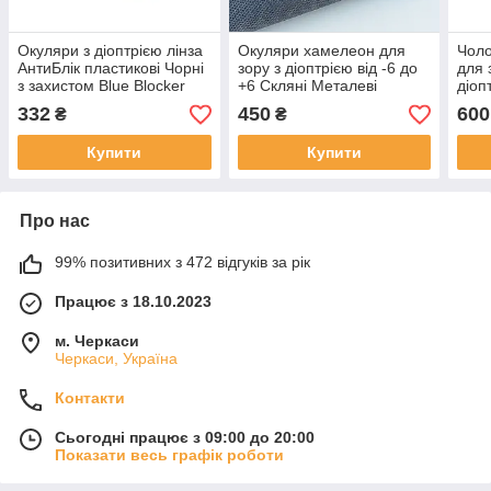
Окуляри з діоптрією лінза
Окуляри хамелеон для
Чоло
АнтиБлік пластикові Чорні
зору з діоптрією від -6 до
для 
з захистом Blue Blocker
+6 Скляні Металеві
діоп
Окуляри плюс Окуляри
Фотохромні Чоловічі на
Полі
332
450
600
₴
₴
мінус готові окуляри з
плюс та мінус. Лінза скло
Міну
діоптрією
Фле
Купити
Купити
Про нас
99% позитивних з 472 відгуків за рік
Працює з 18.10.2023
м. Черкаси
Черкаси, Україна
Контакти
Сьогодні працює з 09:00 до 20:00
Показати весь графік роботи