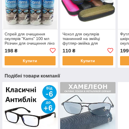
Спрей для очищення
Чохол для окулярів
Футл
окулярів "Kams" 100 мл
тканинний на змійці
шкір
Розчин для очищення лінз
футляр-змійка для
окул
Німеччина
окулярів різні кольори
198
110
199
₴
₴
окулярів на змійці
Купити
Купити
Подібні товари компанії