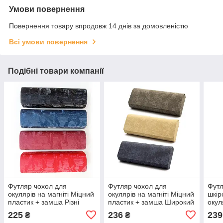
Умови повернення
Повернення товару впродовж 14 днів за домовленістю
Всі умови повернення
Подібні товари компанії
Футляр чохол для
Футляр чохол для
Футл
окулярів на магніті Міцний
окулярів на магніті Міцний
шкір
пластик + замша Різні
пластик + замша Широкий
окул
кольори Вузький
225
236
239
₴
₴