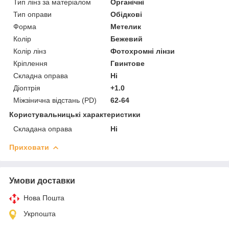
Тип лінз за матеріалом
Органічні
Тип оправи
Обідкові
Форма
Метелик
Колір
Бежевий
Колір лінз
Фотохромні лінзи
Кріплення
Гвинтове
Складна оправа
Ні
Діоптрія
+1.0
Міжзінична відстань (PD)
62-64
Користувальницькі характеристики
Складана оправа
Ні
Приховати
Умови доставки
Нова Пошта
Укрпошта