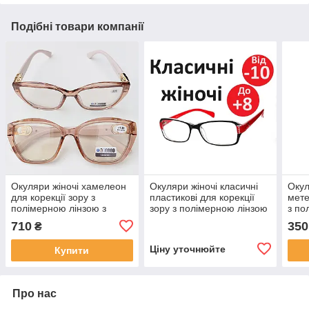
Подібні товари компанії
Окуляри жіночі хамелеон
Окуляри жіночі класичні
Окул
для корекції зору з
пластикові для корекції
мете
полімерною лінзою з
зору з полімерною лінзою
з по
діоптріями широкі метелик
без покриттів повноправні
покр
710
350
₴
Ціну уточнюйте
Купити
Про нас