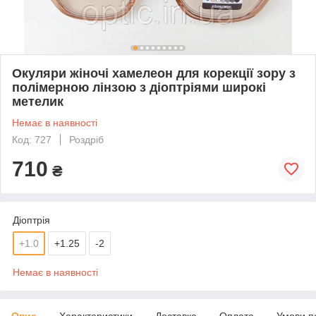
Окуляри жіночі хамелеон для корекції зору з
полімерною лінзою з діоптріями широкі
метелик
Немає в наявності
Код: 727
Роздріб
710
₴
Діоптрія
+1.0
+1.25
-2
Немає в наявності
Опис
Характеристики
Доставка
Оплата
Умови п