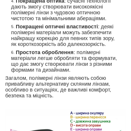
Покращена оптика
: сучасні технології
дають змогу створювати високоякісні
полімерні лінзи з чудовою оптичною
чистотою та мінімальними абераціями.
Покращені оптичні властивості
: деякі
полімерні матеріали можуть забезпечити
найкращу корекцію для певних типів зору,
як короткозоркість або далекозоркість.
Простота оброблення
: полімерні
матеріали легше обробляти та формувати,
що дає змогу створювати лінзи з різними
формами та дизайнами.
Загалом, полімерні лінзи являють собою
привабливу альтернативу скляним лінзам,
особливо в ситуаціях, де важливі комфорт,
безпека та міцність.